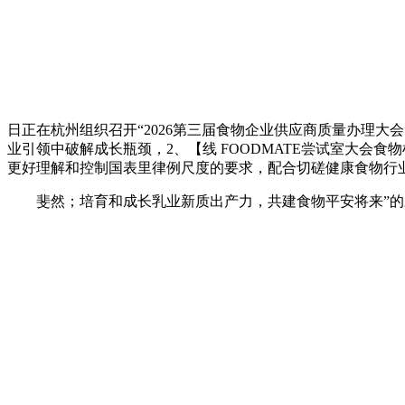
日正在杭州组织召开“2026第三届食物企业供应商质量办理大会
业引领中破解成长瓶颈，2、【线 FOODMATE尝试室大会食
更好理解和控制国表里律例尺度的要求，配合切磋健康食物行业新
斐然；培育和成长乳业新质出产力，共建食物平安将来”的宗