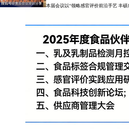
本届会议以“领略感官评价前沿手艺 丰