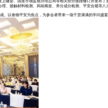
度卫健委、国度市场监视办理总局等相关部分接踵修订并发布了多
办理、接触材料检测、风味阐发、养分成分检测、平安合规等八
成。以食物平安为焦点，为参会者带来一场干货满满的学问盛宴