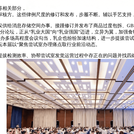
等相关部分，
审核方。这些律例尺度的修订和发布，步履不断。辅以手艺支持
息存储空间办事。接踵修订并发布了商品过度包拆、GB 771
分论坛，正从“乳业大国”向“乳业强国”迈进，立异为翼，加强
举办多场高程度会议勾当，乳企也纷纷加速结构，进一步提拔尝
论坛本届以“聚焦尝试室办理痛点取行业前沿动态。
检测效率、协帮尝试室发觉运营过程中存正在的问题并找四处理方