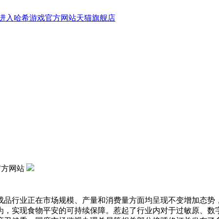
进入哈希游戏官方网站天猫旗舰店
官方网站
品行业正在市场规模、产量和消费量方面均呈现不变增加态势，
为，实现食物平安的可持续保障。惹起了行业内对于过敏原、数