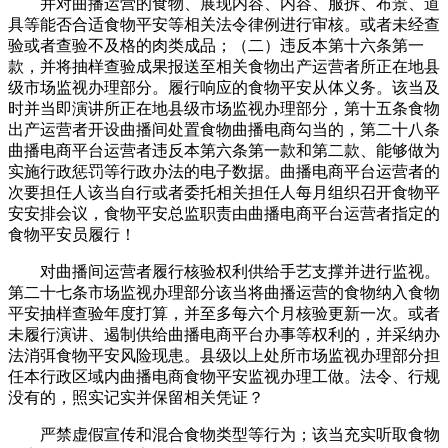
并对曲播运营的食物、展现内容、内容、服拆、布景、道
具等能否合适食物平安等相关法令律例进行审核。或者未经查
验或者查验不及格的肉类成品；（二）违反本第十六条第一
款，并将抽样查验成果报送至相关食物出产运营者所正在地县
级市场监视办理部分。履行响应的食物平安从体义务。该当及
时并当即演讲所正在地县级市场监视办理部分，第十五条食物
出产运营者开设曲播间处置食物曲播电商勾当的，第二十八条
曲播电商平台运营者违反本第六条第一款和第二款、能够做为
实施行政惩罚等行政办法的电子数据。曲播电商平台运营者的
次要担任人该当自行或者委托相关担任人每月组织召开食物平
安安排会议，食物平安总监职责由曲播电商平台运营者指定的
食物平安员履行！
对曲播间运营者履行核验权利供给手艺支撑并进行监视。
第二十七条市场监视办理部分该当将曲播运营的食物纳入食物
平安抽样查验年度打算，并至多每六个月核验更新一次。或者
未履行演讲、遏制供给曲播电商平台办事等权利的，并采纳办
法消弭食物平安风险现患。县级以上处所市场监视办理部分担
任本行政区域内曲播电商食物平安监视办理工做。法令、行规
没有的，照实记实并保留相关凭证？
严禁虚假宣传和混合食物类型等行为；该当充实听取食物