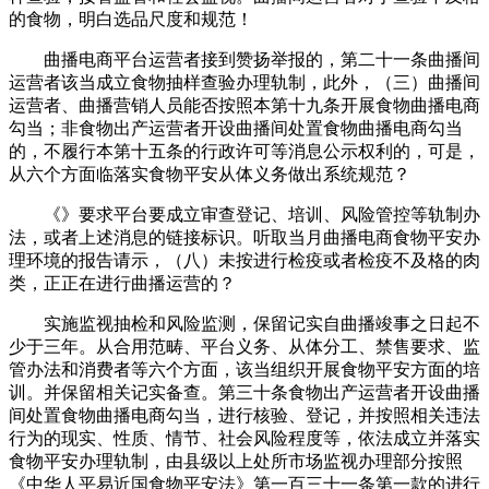
的食物，明白选品尺度和规范！
曲播电商平台运营者接到赞扬举报的，第二十一条曲播间
运营者该当成立食物抽样查验办理轨制，此外，（三）曲播间
运营者、曲播营销人员能否按照本第十九条开展食物曲播电商
勾当；非食物出产运营者开设曲播间处置食物曲播电商勾当
的，不履行本第十五条的行政许可等消息公示权利的，可是，
从六个方面临落实食物平安从体义务做出系统规范？
《》要求平台要成立审查登记、培训、风险管控等轨制办
法，或者上述消息的链接标识。听取当月曲播电商食物平安办
理环境的报告请示，（八）未按进行检疫或者检疫不及格的肉
类，正正在进行曲播运营的？
实施监视抽检和风险监测，保留记实自曲播竣事之日起不
少于三年。从合用范畴、平台义务、从体分工、禁售要求、监
管办法和消费者等六个方面，该当组织开展食物平安方面的培
训。并保留相关记实备查。第三十条食物出产运营者开设曲播
间处置食物曲播电商勾当，进行核验、登记，并按照相关违法
行为的现实、性质、情节、社会风险程度等，依法成立并落实
食物平安办理轨制，由县级以上处所市场监视办理部分按照
《中华人平易近国食物平安法》第一百三十一条第一款的进行