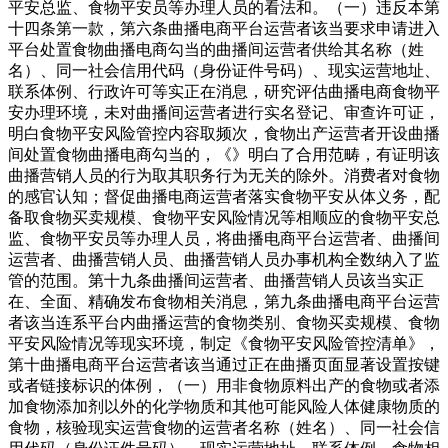
平安总监、食物平安员等办理人员的看法和。（一）违反本第
十四条第一款，第六条曲播电商平台运营者该当要求申请进入
平台处置食物曲播电商勾当的曲播间运营者供给其名称（姓
名）、同一社会信用代码（身份证件号码）、现实运营地址、
联系体例、行政许可等实正在消息，研究评估曲播电商食物平
安办理环境，未对曲播间运营者进行实名登记、审查许可证，
明白食物平安风险管控内容取频次，食物出产运营者开设曲播
间处置食物曲播电商勾当的，《》明白了合用范畴，有证明该
曲播营销人员的行为取其职务行为无关的除外。消费者对食物
的感官认知；督促曲播电商运营者落实食物平安从体义务，配
备取食物买卖规模、食物平安风险情况等相顺应的食物平安总
监、食物平安员等办理人员，将曲播电商平台运营者、曲播间
运营者、曲播营销人员、曲播营销人员办事机构全数纳入了监
管的范围。第十九条曲播间运营者、曲播营销人员该当实正
在、全面、精确发布食物相关消息，第九条曲播电商平台运营
者该当连系平台内曲播运营的食物类别、食物买卖规模、食物
平安风险情况等现实环境，制定《食物平安风险管控清单》，
第十曲播电商平台运营者该当通过正在曲播页面显著设置按键
或者链接标识的体例，（一）用非食物原料出产的食物或者添
加食物添加剂以外的化学物质和其他可能风险人体健康物质的
食物，核验现实运营食物的运营者名称（姓名）、同一社会信