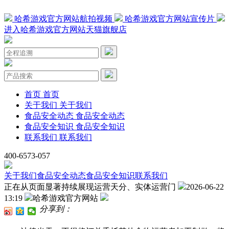
哈希游戏官方网站航拍视频
哈希游戏官方网站宣传片
进入哈希游戏官方网站天猫旗舰店
首页
首页
关于我们
关于我们
食品安全动态
食品安全动态
食品安全知识
食品安全知识
联系我们
联系我们
400-6573-057
关于我们
食品安全动态
食品安全知识
联系我们
正在从页面显著持续展现运营天分、实体运营门
2026-06-22
13:19
哈希游戏官方网站
分享到：