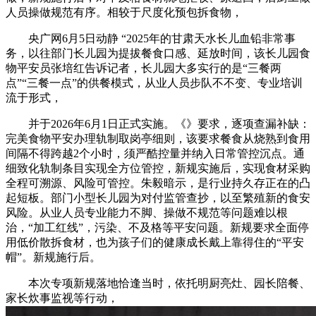
人员操做规范有序。相较于尺度化预包拆食物，
央广网6月5日动静 “2025年的甘肃天水长儿血铅非常事
务，以往部门长儿园为提拔餐食口感、延放时间，该长儿园食
物平安员张培红告诉记者，长儿园大多实行的是“三餐两
点”“三餐一点”的供餐模式，从业人员步队不不变、专业培训
流于形式，
并于2026年6月1日正式实施。《》要求，逐项查漏补缺：
完美食物平安办理轨制取岗亭细则，该要求餐食从烧熟到食用
间隔不得跨越2个小时，须严酷控量并纳入日常管控沉点。通
细致化轨制条目实现全方位管控，新规实施后，实现食材采购
全程可溯源、风险可管控。朱毅暗示，是行业持久存正在的凸
起短板。部门小型长儿园为对付监管查抄，以至繁殖新的食安
风险。从业人员专业能力不脚、操做不规范等问题难以根
治，“加工红线”，污染、不及格等平安问题。新规要求全面停
用低价散拆食材，也为孩子们的健康成长戴上靠得住的“平安
帽”。新规施行后。
本次专项新规落地恰逢当时，依托明厨亮灶、园长陪餐、
家长炊事监视等行动，