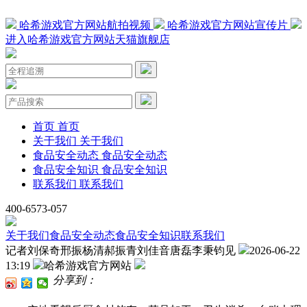
哈希游戏官方网站航拍视频
哈希游戏官方网站宣传片
进入哈希游戏官方网站天猫旗舰店
首页
首页
关于我们
关于我们
食品安全动态
食品安全动态
食品安全知识
食品安全知识
联系我们
联系我们
400-6573-057
关于我们
食品安全动态
食品安全知识
联系我们
记者刘保奇邢振杨清郝振青刘佳音唐磊李秉钧见
2026-06-22
13:19
哈希游戏官方网站
分享到：