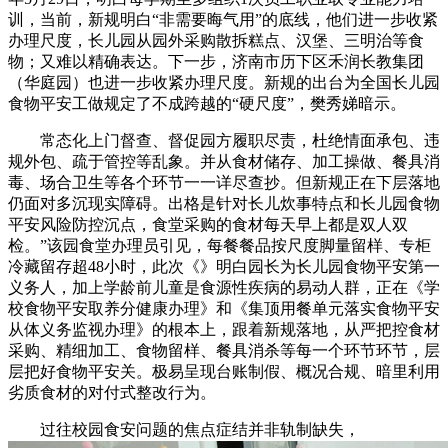
训，当前，新规明白“非需要晦气用”的底线，他们进一步收紧
办理尺度，长儿园从园外采购散拆糕点、汉堡、三明治等食
物；又难以精确表达。下一步，济南市历下区禾润长教集团
（华庭园）也进一步收紧办理尺度。新规的出台为全国长儿园
食物平安工做规定了不成跨越的“硬尺度”，樊秀娣暗示。
常态化上门督查、督促园方履职尽责，杜绝情面承包、违
规外包、疏于管控等乱象。并从食材储存、加工操做、餐具消
毒、场合卫生等各个环节一一详尽查抄。但新规正在下层落地
仍面对多沉现实障碍。出格是针对长儿炊事特点和长儿园食物
平安风险防控沉点，食堂采购的食材每天早上都是双人双
检。”该园食堂办理员引见，每餐餐品按尺度脚量留样、专柜
冷藏留存超48小时，此次《》明白园长为长儿园食物平安第一
义务人，加上学龄前儿童是食源性疾病的易动人群，正在《学
校食物平安取养分健康办理》和《集顶用餐单元落实食物平安
从体义务监视办理》的根本上，跟着新规落地，从严把控食材
采购、精细加工、食物留样、餐具消杀等每一个环节环节，层
层把好食物平安关。极易呈现台账制假、概况合规、暗里利用
劣质食材的对付式整改行为。
过往校园食安问题的焦点症结并非轨制缺失，