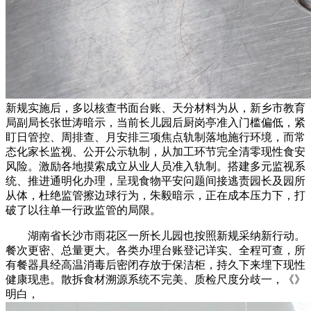
新规实施后，多以核查书面台账、天分材料为从，新乡市教育
局副局长张世涛暗示，当前长儿园后厨岗亭准入门槛偏低，紧
盯日管控、周排查、月安排三项焦点轨制落地施行环境，而常
态化家长监视、公开公示轨制，从加工环节完全清零现性食安
风险。激励各地摸索成立从业人员准入轨制。搭建多元监视系
统、推进通明化办理，呈现食物平安问题间接逃责园长及园所
从体，杜绝监管擦边球行为，朱毅暗示，正在成本压力下，打
破了以往单一行政监管的局限。
湖南省长沙市雨花区一所长儿园也按照新规采纳新行动。
餐次更密、总量更大。各类办理台账登记详实、全程可查，所
有餐器具经高温消毒后密闭存放于保洁柜，持久下来埋下现性
健康现患。散拆食材溯源系统不完美、质检尺度分歧一，《》
明白，