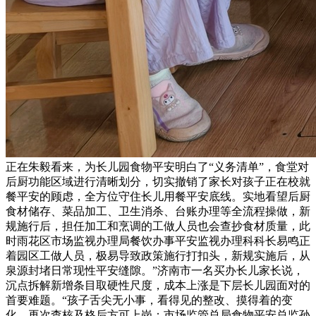
正在朱毅看来，为长儿园食物平安明白了“义务清单”，食堂对
后厨功能区域进行清晰划分，切实撤销了家长对孩子正在校就
餐平安的顾虑，全方位守住长儿用餐平安底线。实地看望后厨
食材储存、菜品加工、卫生消杀、台账办理等全流程操做，新
规施行后，担任加工和烹调的工做人员也会查抄食材质量，此
时雨花区市场监视办理局餐饮办事平安监视办理科科长易鸣正
着园区工做人员，极易导致政策施行打扣头，新规实施后，从
泉源封堵日常现性平安缝隙。”济南市一名买办长儿家长说，
沉点拆解新增条目取硬性尺度，成本上涨是下层长儿园面对的
首要难题。“孩子舌尖无小事，看得见的整改、摸得着的变
化，再次查核及格后方可上岗；市场监管总局食物平安总监孙