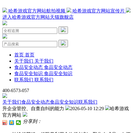
哈希游戏官方网站航拍视频
哈希游戏官方网站宣传片
进入哈希游戏官方网站天猫旗舰店
首页
首页
关于我们
关于我们
食品安全动态
食品安全动态
食品安全知识
食品安全知识
联系我们
联系我们
400-6573-057
关于我们
食品安全动态
食品安全知识
联系我们
升企业管控、自查自纠的能力
2026-05-10 12:29
哈希游戏
官方网站
分享到：