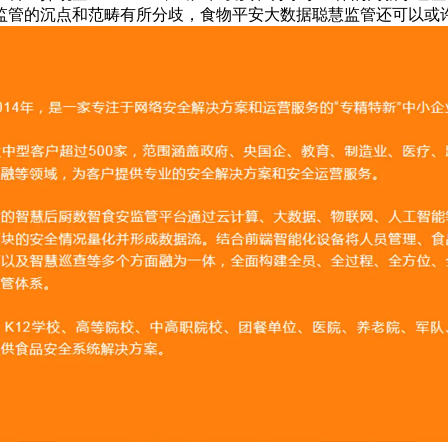
监管的沉点和范畴有所分歧，食物平安大数据聪慧监管还可以或