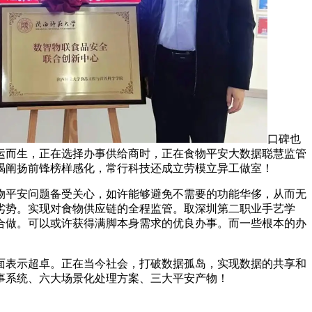
口碑也
运而生，正在选择办事供给商时，正在食物平安大数据聪慧监管
竭阐扬前锋榜样感化，常行科技还成立劳模立异工做室！
平安问题备受关心，如许能够避免不需要的功能华侈，从而无
劣势。实现对食物供应链的全程监管。取深圳第二职业手艺学
合做。可以或许获得满脚本身需求的优良办事。而一些根本的办
表示超卓。正在当今社会，打破数据孤岛，实现数据的共享和
事系统、六大场景化处理方案、三大平安产物！