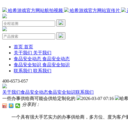
哈希游戏官方网站航拍视频
哈希游戏官方网站宣传片
首页
首页
关于我们
关于我们
食品安全动态
食品安全动态
食品安全知识
食品安全知识
联系我们
联系我们
400-6573-057
关于我们
食品安全动态
食品安全知识
联系我们
一些办事供给商可能会供给定制化的
2026-03-07 07:16
哈
分享到：
一个具有强大手艺实力的办事供给商，多方位、度为客户量