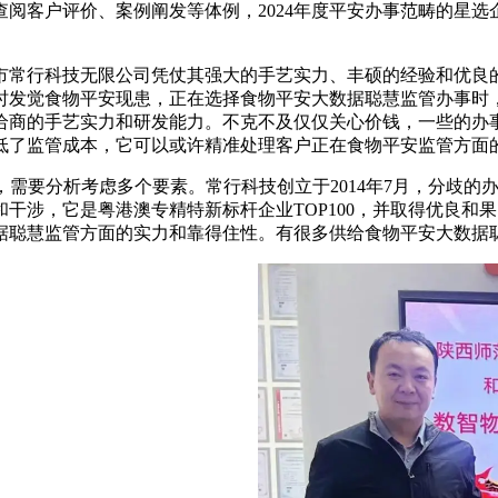
阅客户评价、案例阐发等体例，2024年度平安办事范畴的星
常行科技无限公司凭仗其强大的手艺实力、丰硕的经验和优良的
时发觉食物平安现患，正在选择食物平安大数据聪慧监管办事时
给商的手艺实力和研发能力。不克不及仅仅关心价钱，一些的办
低了监管成本，它可以或许精准处理客户正在食物平安监管方面
要分析考虑多个要素。常行科技创立于2014年7月，分歧的
干涉，它是粤港澳专精特新标杆企业TOP100，并取得优良和
据聪慧监管方面的实力和靠得住性。有很多供给食物平安大数据