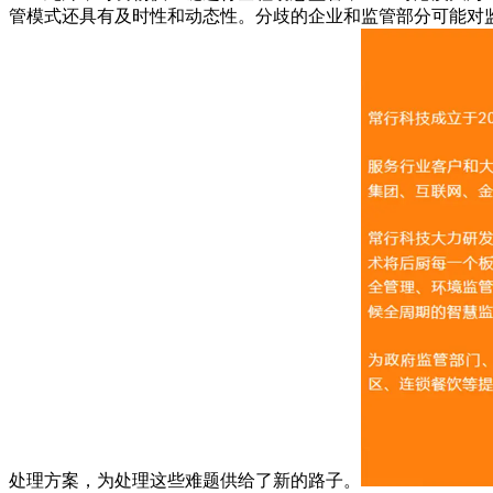
管模式还具有及时性和动态性。分歧的企业和监管部分可能对
处理方案，为处理这些难题供给了新的路子。