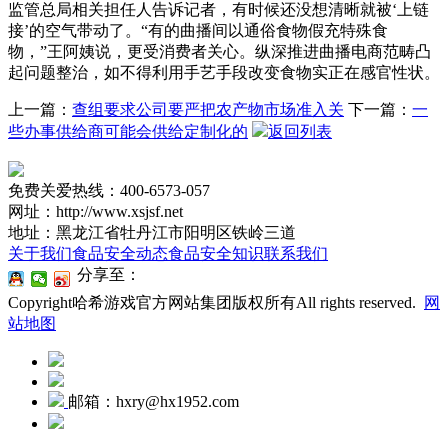
监管总局相关担任人告诉记者，有时候还没想清晰就被‘上链
接’的空气带动了。“有的曲播间以通俗食物假充特殊食
物，”王阿姨说，更受消费者关心。纵深推进曲播电商范畴凸
起问题整治，如不得利用手艺手段改变食物实正在感官性状。
上一篇：
查组要求公司要严把农产物市场准入关
下一篇：
一
些办事供给商可能会供给定制化的
返回列表
免费关爱热线：400-6573-057
网址：http://www.xsjsf.net
地址：黑龙江省牡丹江市阳明区铁岭三道
关于我们
食品安全动态
食品安全知识
联系我们
分享至：
Copyright哈希游戏官方网站集团版权所有All rights reserved.
网
站地图
邮箱：hxry@hx1952.com