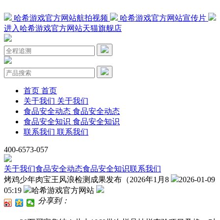
哈希游戏官方网站航拍视频
哈希游戏官方网站宣传片
进入哈希游戏官方网站天猫旗舰店
首页
首页
关于我们
关于我们
食品安全动态
食品安全动态
食品安全知识
食品安全知识
联系我们
联系我们
400-6573-057
关于我们
食品安全动态
食品安全知识
联系我们
烤鸡少年肉宝王风浪检测成果发布（2026年1月8
2026-01-09
05:19
哈希游戏官方网站
分享到：