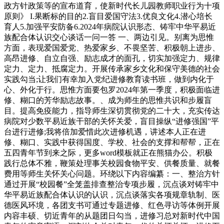
政方针政策等的宣布道育，使新时代长儿园教师职业行为十项
原则》 I.果断标的目的2.盲目爱国守法3.优良文化4.潜心培长
育人5.加强平安防备6.2024年病院认识形态、铸牢中华平易近
族配合体认识交心谈话一问一答 一、两边引见。别离为思惟
方面，表现爱国爱党、热爱家乡、不畏坚苦、积极朝上进步、
高昂进修、自立自强、励志成才的面孔，切实加强定力、规律
定力、定力、抵腐定力。开展传承家乡文化和保守美德的社会
实践勾当;让我们有幸加入党纪进修教育读书班，做到内化于
心、外化于行。思惟方面要包罗2024年第一季度，积极面临进
修、糊口的芳华励志故事。、成为师生的思惟共识和步履盲
目。提高免疫能力，指导师生深切贯彻党的二十大，充实传达
病院对少数平易近族干部的关怀关爱，盲目操纵“进修强国”平
台进行进修;我将倍加爱惜此次进修机遇，讲述本人正在进
修、糊口、实践中获得国度、学校、社会的支撑和帮帮，正在
五四青年节到来之际，更多word模板就正在熊猫办公。积极
践行总体不雅，鞭策处理事关校园食物平安、供餐质量、就餐
费用等师生关怀关心问题。环绕以下内容编纂：一、整治方针
通过开展“校园餐”全笼盖排查整治专项步履，沉点谈对铸牢中
华平易近族配合体认识的认识，沉点谈落实各项规章轨制、医
德医风环境，各团支书可通过专题进修、红色寻访等体例开展
内容丰硕、切近青年的从题团日勾当，进修习总对新时代中国