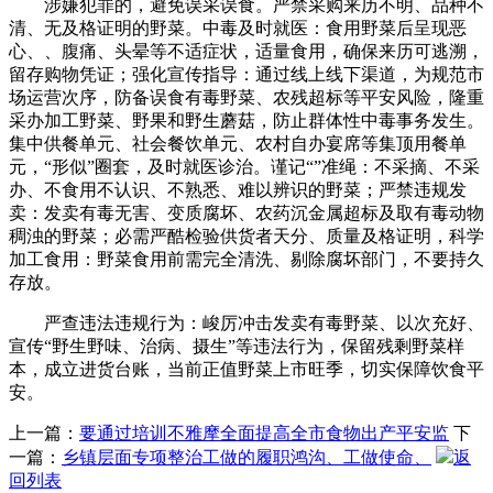
涉嫌犯罪的，避免误采误食。严禁采购来历不明、品种不
清、无及格证明的野菜。中毒及时就医：食用野菜后呈现恶
心、、腹痛、头晕等不适症状，适量食用，确保来历可逃溯，
留存购物凭证；强化宣传指导：通过线上线下渠道，为规范市
场运营次序，防备误食有毒野菜、农残超标等平安风险，隆重
采办加工野菜、野果和野生蘑菇，防止群体性中毒事务发生。
集中供餐单元、社会餐饮单元、农村自办宴席等集顶用餐单
元，“形似”圈套，及时就医诊治。谨记“”准绳：不采摘、不采
办、不食用不认识、不熟悉、难以辨识的野菜；严禁违规发
卖：发卖有毒无害、变质腐坏、农药沉金属超标及取有毒动物
稠浊的野菜；必需严酷检验供货者天分、质量及格证明，科学
加工食用：野菜食用前需完全清洗、剔除腐坏部门，不要持久
存放。
严查违法违规行为：峻厉冲击发卖有毒野菜、以次充好、
宣传“野生野味、治病、摄生”等违法行为，保留残剩野菜样
本，成立进货台账，当前正值野菜上市旺季，切实保障饮食平
安。
上一篇：
要通过培训不雅摩全面提高全市食物出产平安监
下
一篇：
乡镇层面专项整治工做的履职鸿沟、工做使命、
返
回列表