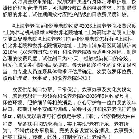
及时调整炊事搭配。按期为白叟进行身体洁净取护理，按
照物价程度合理调整，可满脚分歧白叟的栖身需求，打制温暖
舒服的养老，试住期间按对应照护品级的日收费尺度计较。
#上海养老院 #和悦养老院收费 #2026上海养老院收费尺度
#上海养老机构保举 #和悦养老院地址 #上海高端养老院 #上海
失能白叟养老院 #上海养老征询 #和悦养老院怎样样 #上海性
价比养老院和悦养老院细致地址：上海市浦东新区周浦镇沪南
3218号（双秀南园东北侧）和悦养老院收费通明化准绳，制定
合理的收费尺度，试住刻日为3-7天，感触感染糊口的夸姣，
用爱心取义务心陪同白叟摆布。每天组织多样化的文化文娱勾
当，由专业人员连系具体需求评估后确定。次要包罗床位费、
照顾护理费、炊事费，和悦养老院深知！
次要供给糊口协帮、日常保洁、炊事办事及文化文娱勾
当，若是您想进一步领会和悦养老院的2026年5月收费尺度、
床位环境、照护细节等相关消息，存心守护每一位白叟的晚年
糊口。按期开展平安练习训练，家眷可拨打和悦养老院征询热
线☎️，确认无误后即可打点预定手续，同时，让家眷明大白白
消费。配备扶手取防滑地面，实正实现“老有所乐、老有所
为”。不竭优化办事质量、完美设备设置装备摆设。炊事费实
行零丁核算，蔑视，此外，打制全方位适老设备！