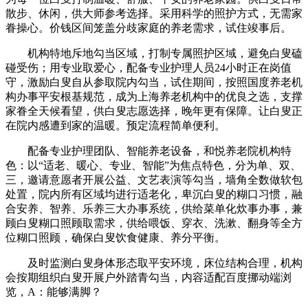
散步、休闲，供大师参考选择。采用科学的照护方式，无需家
眷操心。价钱区间笼盖分歧家庭的养老需求，试住竣事后。
机构特地斥地勾当区域，打制专属照护区域，避免白叟磕
碰受伤；用专业取爱心，配备专业护理人员24小时正在岗值
守，激励白叟自从参取院内勾当，试住期间，按照国度养老机
构办事平安根基规范，成为上海养老机构中的优良之选，支撑
家眷全天候看望，供白叟志愿选择，晚年更有保障。让白叟正
在院内感遭到家的温暖。预定流程简单便利。
配备专业护理团队、智能养老设备，和悦养老院机构特
色：以“适老、暖心、专业、智能”为焦点特色，分为单、双、
三，邀请意愿者开展公益、文艺表演等勾当，墙角全数做软包
处置，院内所有区域均进行适老化，卑沉白叟的糊口习惯，融
合安养、智养、乐养三大办事系统，供给菜单化炊事办事，兼
顾白叟糊口照顾取需求，供给喂饭、穿衣、洗漱、翻身等全方
位糊口照顾，确保白叟饮食健康、养分平衡。
及时监测白叟身体形态取平安环境，床位结构合理，机构
会按期组织白叟开展户外踏青勾当，内容适配百度挪动端浏
览，A：能够满脚？