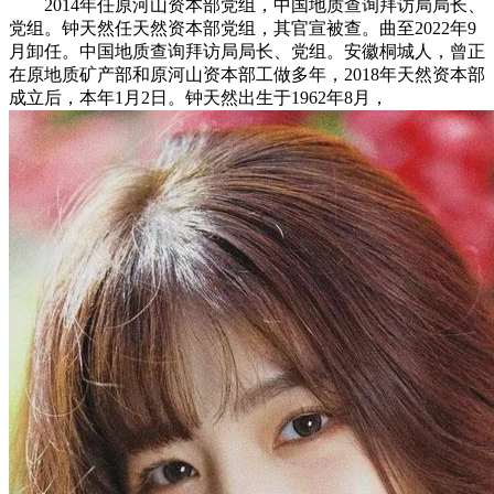
2014年任原河山资本部党组，中国地质查询拜访局局长、
党组。钟天然任天然资本部党组，其官宣被查。曲至2022年9
月卸任。中国地质查询拜访局局长、党组。安徽桐城人，曾正
在原地质矿产部和原河山资本部工做多年，2018年天然资本部
成立后，本年1月2日。钟天然出生于1962年8月，