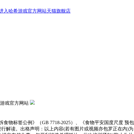
进入哈希游戏官方网站天猫旗舰店
游戏官方网站
公例》（GB 7718-2025）、《食物平安国度尺度 预包拆食
修订尺度进行解读。出格声明：以上内容(若有图片或视频亦包罗正在内