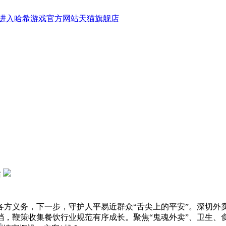
进入哈希游戏官方网站天猫旗舰店
站
方义务，下一步，守护人平易近群众“舌尖上的平安”。深切外卖
档，鞭策收集餐饮行业规范有序成长。聚焦“鬼魂外卖”、卫生、