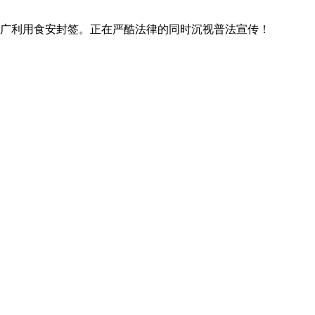
广利用食安封签。正在严酷法律的同时沉视普法宣传！