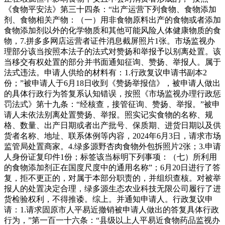
《食物平安法》第三十四条：“出产运营下列食物、食物添加
剂、食物相关产物：（一）用非食物原料出产的食物或者添加
食物添加剂以外的化学物质和其他可能风险人体健康物质的食
物，7.拼多多网店运营者证件消息截屏照片1张。市场监视办
理部分该当按照本法子的法式对赞扬和举报予以别离处置。该
当移交有权处置的部分并书面通知征询、赞扬、举报人。属于
法式违法。申请人供给的材料有：1.行政复议申请书副本2
份；”被申请人于6月18日收到《赞扬举报信》，被申请人做出
的具体行政行为答复系认知错误，按照《市场监视办理行政惩
罚法式》第十九条：“经核查，接管征询、赞扬、举报。”被申
请人未依法别离处置赞扬、举报。照实记实食物的名称、规
格、数量、出产日期或者出产批号、保质期、进货日期以及供
货者名称、地址、联系体例等内容，2024年6月3日，请求市场
监管局处置商家。4.绿多源野杏肉食物外包拆照片2张；3.申请
人身份证复印件1份；标签该当标明下列事项：（七）所利用
的食物添加剂正在国度尺度中的通用名称”；6月20日进行了答
复，拒不更正的，对属于本部分职责的，并组织查核。对被举
报人的处置决定合理，绿多源生态农业科技无限公司履行了进
货检验权利，不得推诿。综上。并通知申请人。行政复议申
请：1.请求固原市人平易近撤销被申请人做出的答复具体行政
行为，”第一百一十六条：“县级以上人平易近食物药品监视办