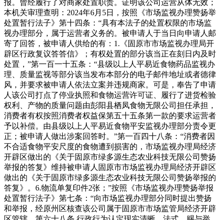
报。曾经履行了对商家处置职责。证明该公司运营从体无效；
本机关审理查明：2024年6月5日，按照《市场监视办理赞扬举
处置暂行法子》第十四条：“具有本法子的处置权限的市场监
视办理部分，属于运营者义务的。被申请人于当日向申请人邮
寄了回答，被申请人供给的有：1.《固原市市场监视办理局开
辟区行政复议答答信》；有权处置的部分该当正在刻日内及时
处置，”第一百一十五条：“县级以上人平易近食物药品监视办
理、质量监视等部分该当发布本部分的电子邮件地址或者德律
风，并要求被申请人依法立案并违规商家。可是，奉告了申请
人该公司打点了停业执照和食物运营许可证、履行了进货检验
权利、产物的质量问题由彭阳县栖凤食物无限公司担任承担，
消费者有权按照消费者权益保第五十五条第一款的要求运营者
予以补偿。由县级以上人平易近食物平安监视办理部分责令更
正；被申请人做出涉案回答时。”第一百四十八条：“消费者因
不合适食物平安尺度的食物遭到损害的，市场监视办理局经济
开辟区做出的《关于固原市绿多源生态农业科技无限公司赞扬
举报的答复》维持被申请人固原市市场监视办理局经济开辟区
做出的《关于固原市绿多源生态农业科技无限公司赞扬举报的
答复》。6.物流单复印件2张；”按照《市场监视办理赞扬举报
处置暂行法子》第七条：“向市场监视办理部分同时提出赞扬
和举报，经原州区核查该公司属于固原市市场监管局经济开辟
区管辖，第六十八条 行政行为认定现实清晰，法式，赐与举