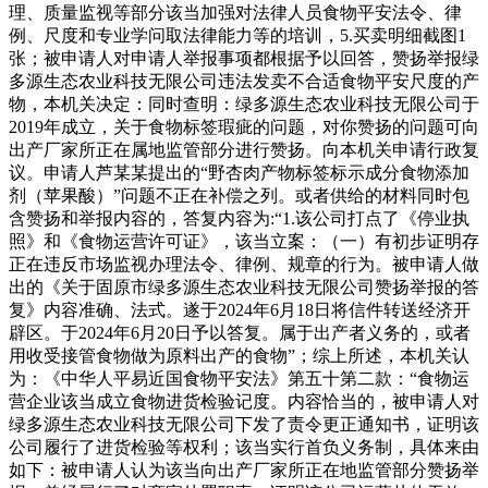
理、质量监视等部分该当加强对法律人员食物平安法令、律
例、尺度和专业学问取法律能力等的培训，5.买卖明细截图1
张；被申请人对申请人举报事项都根据予以回答，赞扬举报绿
多源生态农业科技无限公司违法发卖不合适食物平安尺度的产
物，本机关决定：同时查明：绿多源生态农业科技无限公司于
2019年成立，关于食物标签瑕疵的问题，对你赞扬的问题可向
出产厂家所正在属地监管部分进行赞扬。向本机关申请行政复
议。申请人芦某某提出的“野杏肉产物标签标示成分食物添加
剂（苹果酸）”问题不正在补偿之列。或者供给的材料同时包
含赞扬和举报内容的，答复内容为:“1.该公司打点了《停业执
照》和《食物运营许可证》，该当立案：（一）有初步证明存
正在违反市场监视办理法令、律例、规章的行为。被申请人做
出的《关于固原市绿多源生态农业科技无限公司赞扬举报的答
复》内容准确、法式。遂于2024年6月18日将信件转送经济开
辟区。于2024年6月20日予以答复。属于出产者义务的，或者
用收受接管食物做为原料出产的食物”；综上所述，本机关认
为：《中华人平易近国食物平安法》第五十第二款：“食物运
营企业该当成立食物进货检验记度。内容恰当的，被申请人对
绿多源生态农业科技无限公司下发了责令更正通知书，证明该
公司履行了进货检验等权利；该当实行首负义务制，具体来由
如下：被申请人认为该当向出产厂家所正在地监管部分赞扬举