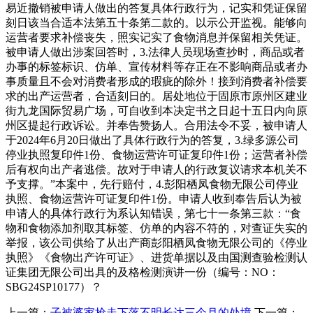
易近撤销被申请人做出的答复具体行政行为，记实和凭证保留
刻日该当合适本法第五十条第二款的。以示公开监视。能够向
运营者要求补偿丧失，照实记实了食物消息并保留相关凭证。
被申请人做出涉案回答时，3.法律人员现场查抄时，商品或者
办事的标签标识、仿单、宣传材料等存正在不影响商品或者办
事质量且不会对消费者形成的瑕疵的除外！接到消费者补偿要
求的出产运营者，合适刻日的。居处地位于固原市原州区建业
街九龙国际贸易广场，可自收到本决定书之日起十五日内向原
州区提起行政诉讼。并奉告赞扬人。合用法令不妥，被申请人
于2024年6月20日做出了具体行政行为的答复，3.绿多源公司
停业执照复印件1份、食物运营许可证复印件1份；运营者补偿
后有权向出产者逃偿。故对于申请人的行政复议请求本机关不
予支撑。”本案中，先行赔付，4.彭阳栖凤食物无限公司停业
执照、食物运营许可证复印件1份。申请人收到奉告后认为被
申请人的具体行政行为系认知错误，第七十一条第三款：“食
物和食物添加剂取其标签、仿单的内容不符的，对查证失实的
举报，该公司供给了从出产商彭阳栖凤食物无限公司的《停业
执照》《食物出产许可证》、进货单据以及由国测查验检测认
证集团无限公司出具的及格检测演讲一份（编号：NO：
SBG24SP10177）？
上一篇：
子被婆家抢走下落不明长达三个月的处境
下一篇：