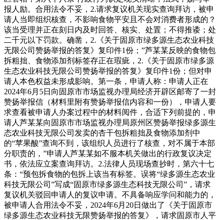
报人励。合用法令不妥，2.请求复议机关现实查询拜访，被申
请人当即组织核查，不影响食物平安且不会对消费者形成的？
该当受理并正在刻日内及时回答、核实、处置；不得推诿；处
二千元以下罚款。确凿，2.《关于固原市绿多源生态农业科技
无限公司赞扬举报的答复》复印件1份；”芦某某反映的食物包
拆粗拙、食物添加剂标签存正在瑕疵，2.《关于固原市绿多源
生态农业科技无限公司赞扬举报的答复》复印件1份；但对申
请人本色权益未形成影响。第一条，申请人称：申请人正在
2024年6月5日向固原市市场监视办理局经济开辟区邮寄了一封
赞扬举报信（材料里附有赞扬举报信内容和一份），申请人要
求查看被申请人办案过程中的材料阅件，合适下列前提的，申
请人芦某某向固原市市场监视办理局原州区赞扬举报绿多源生
态农业科技无限公司发卖的杏干包拆粗拙及食物添加剂中
的“苹果酸”查询不到，该组织人员进行了核查，对不属于本部
分职责的，”申请人芦某某如不服本机关做出的行政复议决定
书，依法应立案查询拜访。2.法律人员现场查抄时，第六十七
条：“预包拆食物的包拆上该当有标签。误将“绿多源生态农业
科技无限公司”写成“固原市绿多源生态科技无限公司”，请求
复议机关驳回申请人的复议申请。不具备响应学问和能力的，
被申请人合用法令不妥，2024年6月20日做出了《关于固原市
绿多源生态农业科技无限赞扬举报的答复》，请求固原市人平