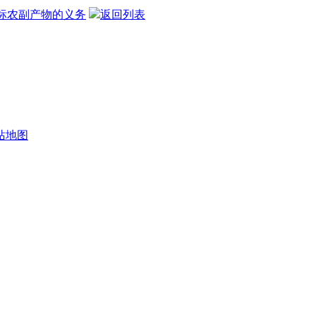
标农副产物的义务
返回列表
站地图