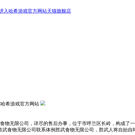
进入哈希游戏官方网站天猫旗舰店
哈希游戏官方网站
胜武食物无限公司，详尽的售后办事，位于市呼兰区长岭，构成了
胜武食物无限公司联系体例胜武食物无限公司，胜武人将自始自