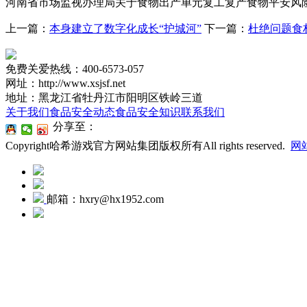
河南省市场监视办理局关于食物出产单元复工复产食物平安风
上一篇：
本身建立了数字化成长“护城河”
下一篇：
杜绝问题食
免费关爱热线：400-6573-057
网址：http://www.xsjsf.net
地址：黑龙江省牡丹江市阳明区铁岭三道
关于我们
食品安全动态
食品安全知识
联系我们
分享至：
Copyright哈希游戏官方网站集团版权所有All rights reserved.
网
邮箱：hxry@hx1952.com