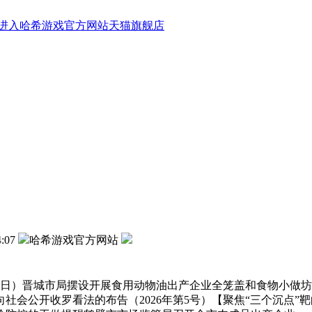
进入哈希游戏官方网站天猫旗舰店
4:07
哈希游戏官方网站
1日）晋城市局摆设开展食用动物油出产企业全笼盖和食物小做
社会公开收罗看法的布告（2026年第5号）【聚焦“三个沉点