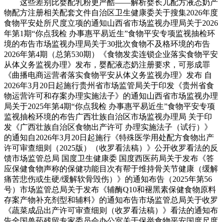
这些差别比婴配乳粉更严酷——解析婴长儿配方液态奶产
物配方注册相关配套文件自治区卫生健康委关于搜集2026年度
食物平安处所尺度立项的通知山西省市场监视办理局关于2026
年第1期“你点我检 办事惠平易近生”食物平安专项监视抽检环
境的布告市场监视办理局关于30批次食物不及格环境的布告
2026年第4期（总第530期）《食物发卖连锁企业落实食物平安
从体义务监视办理》发布，婴配液态奶注册要求，可形成罪
《曲播电商运营者落实食物平安从体义务监视办理》发布 自
2026年3月20日起施行贵州省市场监管局关于印发《贵州省食
物运营许可和存案办理实施法子》的通知山西省市场监视办理
局关于2025年第4期“你点我检 办事惠平易近生”食物平安专项
监视抽检环境的布告广西壮族自治区市场监视办理局 关于印
发《广西壮族自治区食物出产许可 办理实施法子（试行）》
的通知自2026年3月20日起施行《特殊医学用处配方食物出产
许可审查细则（2025版）（收罗看法稿）》公开收罗看法的反
馈市场监管总局 国度卫生健康委 国度西医药局关于发布《答
应保健食物声称的保健功能目次有帮于维持骨关节健康（缓解
痛苦悲伤或生硬/缓解软骨毁伤）》的通知布告（2025年第56
号）市场监管总局关于发布《辅酶Q10和褪黑素保健食物原料
存案产物补充剂型和辅料》的通知布告市场监管总局关于收罗
《蔬菜成品出产许可审查细则（收罗看法稿）》看法的通知布
告全国兽药残留专家委员会办公室关于保举食物平安国度尺度