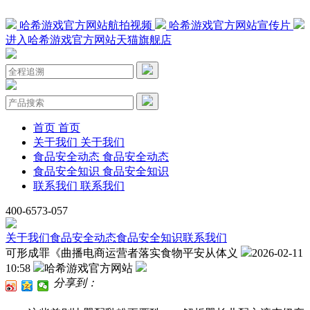
哈希游戏官方网站航拍视频
哈希游戏官方网站宣传片
进入哈希游戏官方网站天猫旗舰店
首页
首页
关于我们
关于我们
食品安全动态
食品安全动态
食品安全知识
食品安全知识
联系我们
联系我们
400-6573-057
关于我们
食品安全动态
食品安全知识
联系我们
可形成罪《曲播电商运营者落实食物平安从体义
2026-02-11
10:58
哈希游戏官方网站
分享到：