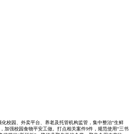
化校园、外卖平台、养老及托管机构监管，集中整治“生鲜
，加强校园食物平安工做。打点相关案件9件，规范使用“三书