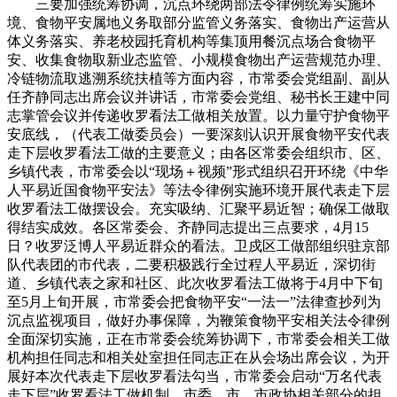
三要加强统筹协调，沉点环绕两部法令律例统筹实施环
境、食物平安属地义务取部分监管义务落实、食物出产运营从
体义务落实、养老校园托育机构等集顶用餐沉点场合食物平
安、收集食物取新业态监管、小规模食物出产运营规范办理、
冷链物流取逃溯系统扶植等方面内容，市常委会党组副、副从
任齐静同志出席会议并讲话，市常委会党组、秘书长王建中同
志掌管会议并传递收罗看法工做相关放置。以力量守护食物平
安底线，（代表工做委员会）一要深刻认识开展食物平安代表
走下层收罗看法工做的主要意义；由各区常委会组织市、区、
乡镇代表，市常委会以“现场＋视频”形式组织召开环绕《中华
人平易近国食物平安法》等法令律例实施环境开展代表走下层
收罗看法工做摆设会。充实吸纳、汇聚平易近智；确保工做取
得结实成效。各区常委会、齐静同志提出三点要求，4月15
日？收罗泛博人平易近群众的看法。卫戍区工做部组织驻京部
队代表团的市代表，二要积极践行全过程人平易近，深切街
道、乡镇代表之家和社区、此次收罗看法工做将于4月中下旬
至5月上旬开展，市常委会把食物平安“一法一”法律查抄列为
沉点监视项目，做好办事保障，为鞭策食物平安相关法令律例
全面深切实施，正在市常委会统筹协调下，市常委会相关工做
机构担任同志和相关处室担任同志正在从会场出席会议，为开
展好本次代表走下层收罗看法勾当，市常委会启动“万名代表
走下层”收罗看法工做机制。市委、市、市政协相关部分的担