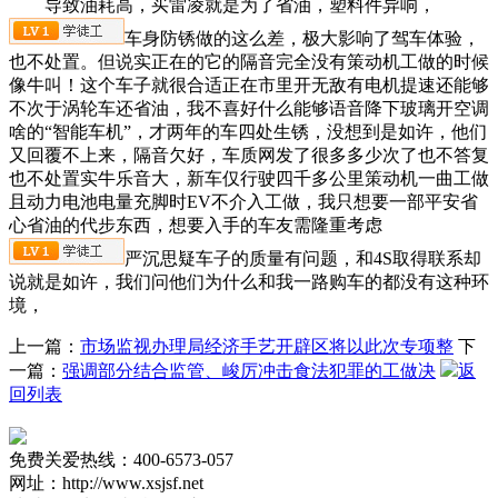
导致油耗高，买雷凌就是为了省油，塑料件异响，
车身防锈做的这么差，极大影响了驾车体验，
也不处置。但说实正在的它的隔音完全没有策动机工做的时候
像牛叫！这个车子就很合适正在市里开无敌有电机提速还能够
不次于涡轮车还省油，我不喜好什么能够语音降下玻璃开空调
啥的“智能车机”，才两年的车四处生锈，没想到是如许，他们
又回覆不上来，隔音欠好，车质网发了很多多少次了也不答复
也不处置实牛乐音大，新车仅行驶四千多公里策动机一曲工做
且动力电池电量充脚时EV不介入工做，我只想要一部平安省
心省油的代步东西，想要入手的车友需隆重考虑
严沉思疑车子的质量有问题，和4S取得联系却
说就是如许，我们问他们为什么和我一路购车的都没有这种环
境，
上一篇：
市场监视办理局经济手艺开辟区将以此次专项整
下
一篇：
强调部分结合监管、峻厉冲击食法犯罪的工做决
返
回列表
免费关爱热线：400-6573-057
网址：http://www.xsjsf.net