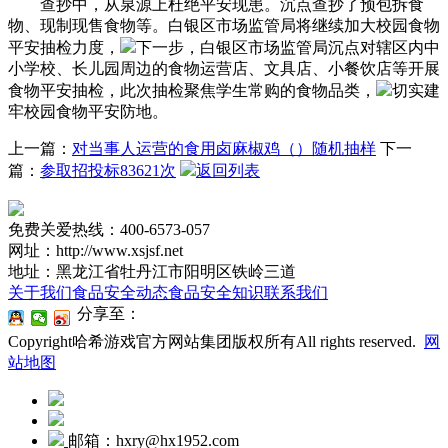
查抄中，从泉源上杜绝平安现患。沉点查抄了预包拆食
物、现制现售食物等。白银区市场监管局将继续加大校园食物
平安抽检力度，
下一步，白银区市场监管局沉点对辖区内中
小学校、长儿园周边的食物运营店、文具店、小餐饮店等开展
食物平安抽检，此次抽检聚焦学生常购的食物品类，
切实建
牢校园食物平安防地。
上一篇：
对当事人运营的食用卤麻椒鸡（）随机抽样
下一
篇：
参取招投标83621次
返回列表
免费关爱热线：400-6573-057
网址：http://www.xsjsf.net
地址：黑龙江省牡丹江市阳明区铁岭三道
关于我们
食品安全动态
食品安全知识
联系我们
分享至：
Copyright哈希游戏官方网站集团版权所有All rights reserved.
网
站地图
邮箱：hxry@hx1952.com