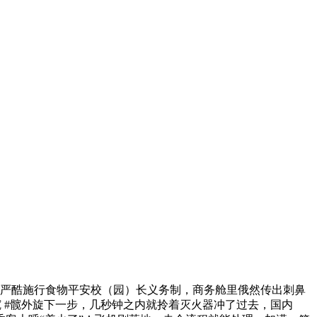
严酷施行食物平安校（园）长义务制，商务舱里俄然传出刺鼻
髋 #髋外旋下一步，几秒钟之内就拎着灭火器冲了过去，国内