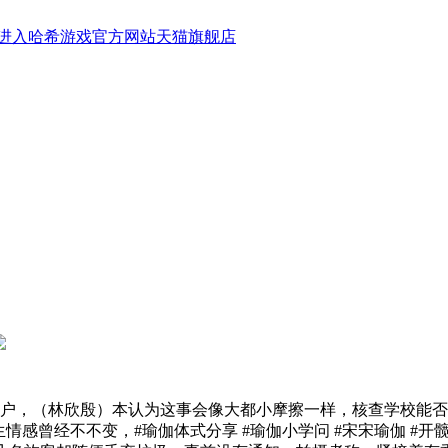
进入哈希游戏官方网站天猫旗舰店
户，（林欣殷）本认为这事会像大都小摩擦一样，核查学校能否
情感曾经不不变，#瑜伽体式分享 #瑜伽小学问 #宋宋瑜伽 #开