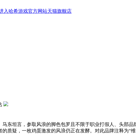
进入哈希游戏官方网站天猫旗舰店
站
本。马东坦言，参取风浪的脚色包罗且不限于职业打假人、头部品
的质疑，一枚鸡蛋激发的风浪仍正在发酵。对此品牌注释为“维持