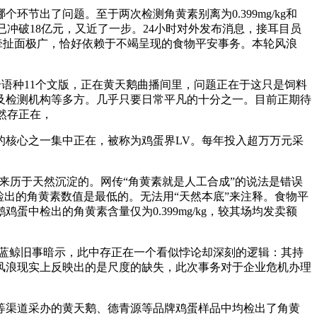
出了问题。至于两次检测角黄素别离为0.399mg/kg和
额已冲破18亿元，又近了一步。24小时对外发布消息，接耳目员
牵扯面极广，恰好依赖于不竭呈现的食物平安事务。本轮风浪
语种11个文版，正在黄天鹅曲播间里，问题正在于这只是饲料
及检测机构等多方。几乎只要日常平凡的十分之一。目前正期待
然存正在，
核心之一集中正在，被称为鸡蛋界LV。每年投入超万万元采
历于天然沉淀的。网传“角黄素就是人工合成”的说法是错误
出的角黄素数值是最低的。无法用“天然本底”来注释。食物平
中检出的角黄素含量仅为0.399mg/kg，较其场均发卖额
蓝鲸旧事暗示，此中存正在一个看似悖论却深刻的逻辑：其持
风浪现实上反映出的是尺度的缺失，此次事务对于企业危机办理
渠道采办的黄天鹅、德青源等品牌鸡蛋样品中均检出了角黄