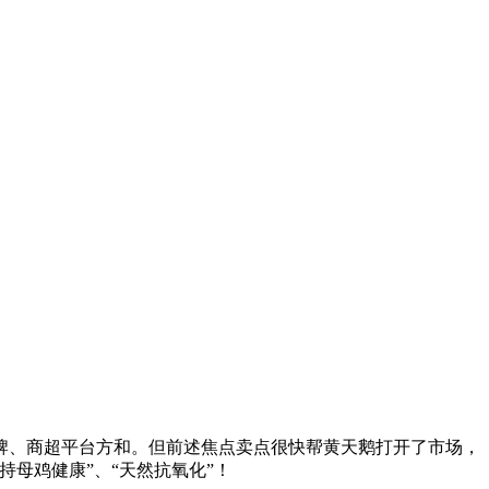
牌、商超平台方和。但前述焦点卖点很快帮黄天鹅打开了市场，
母鸡健康”、“天然抗氧化”！