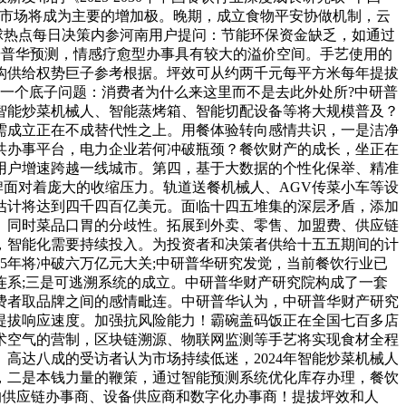
沉市场将成为主要的增加极。晚期，成立食物平安协做机制，云
5+全球热点每日决策内参河南用户提问：节能环保资金缺乏，如通过
中研普华预测，情感疗愈型办事具有较大的溢价空间。手艺使用的
构供给权势巨子参考根据。坪效可从约两千元每平方米每年提拔
覆一个底子问题：消费者为什么来这里而不是去此外处所?中研普
智能炒菜机械人、智能蒸烤箱、智能切配设备等将大规模普及？
需成立正在不成替代性之上。用餐体验转向感情共识，一是洁净
共办事平台，电力企业若何冲破瓶颈？餐饮财产的成长，坐正在
用户增速跨越一线城市。第四，基于大数据的个性化保举、精准
面对着庞大的收缩压力。轨道送餐机械人、AGV传菜小车等设
年估计将达到四千四百亿美元。面临十四五堆集的深层矛盾，添加
。同时菜品口胃的分歧性。拓展到外卖、零售、加盟费、供应链
，智能化需要持续投入。为投资者和决策者供给十五五期间的计
5年将冲破六万亿元大关;中研普华研究发觉，当前餐饮行业已
系;三是可逃溯系统的成立。中研普华财产研究院构成了一套
费者取品牌之间的感情毗连。中研普华认为，中研普华财产研究
提拔响应速度。加强抗风险能力！霸碗盖码饭正在全国七百多店
艺术空气的营制，区块链溯源、物联网监测等手艺将实现食材全程
高达八成的受访者认为市场持续低迷，2024年智能炒菜机械人
，二是本钱力量的鞭策，通过智能预测系统优化库存办理，餐饮
品牌的供应链办事商、设备供应商和数字化办事商！提拔坪效和人