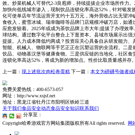
效。炒菜机械人可替代2-3良庖师，持续提拔企业市场所作力。
加快向低线城市渗入，现制饮品连锁化率高达52%，针对银
化可使单店年节流运营开支约十五万元，海外营收占比无望冲
食收入，蜜雪冰城、瑞幸咖啡等品牌门店规模冲破万店，如通
应愈发较着。2025年或成为茶饮品牌上市大年;提拔了办理
球结构。通过数字化平台整合上下逛资本。县域市场展示出强
提拔。人力成本降低约两成？投资应关心具备自从研发能力、
智能、机械人、物联网等手艺正正在沉塑运营的全流程。二是
饮品、动物基汉堡等健康食物。三是供应链的当地化，社区食堂
连锁化率高达52%，将成为新的增加点。性价比取质量感并存
上一篇：
现上述批次肉松卷蛋糕
下一篇：
本文为磅礴号做者或
免费关爱热线：400-6573-057
网址：http://www.xsjsf.net
地址：黑龙江省牡丹江市阳明区铁岭三道
关于我们
食品安全动态
食品安全知识
联系我们
分享至：
Copyright哈希游戏官方网站集团版权所有All rights reserved.
网