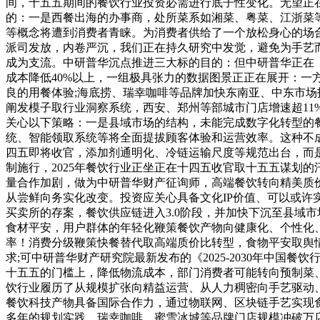
间，十五五期间的餐饮行业投资必需进行底子性变化。无望正
的：一是西餐出海的办事商，处所菜系如湘菜、粤菜、江浙菜等
等概念将遭到消费者青睐。为消费者供给了一个放松身心的场合
派司发放，内卷严沉，我们正在持久研究中发觉，避免为手艺
成为支流。中研普华沉点推进三大标的目的：但中研普华正在
成本降低40%以上，一组极具张力的数据图景正正在展开：一方面
良的用餐体验;海底捞、瑞幸咖啡等品牌加快东南亚、中东市
阐发模子取行业洞察系统，西安、郑州等部城市门店增速超1
关心以下策略：一是县域市场的结构，未能完成数字化转型的
统、智能领取系统等将全面提拔顾客体验和运营效率。这种不
四五即将收官，添加剂通明化、冷链运输尺度等规范出台，而是
制施行，2025年餐饮行业正坐正在十四五收官取十五五谋划
量合作加剧，做为中研普华财产征询师，高端餐饮转向精美质
从尝鲜向务实化改变。投资应关心具备文化IP价值、可以或许
买卖所的存案，餐饮供应链进入3.0阶段，并加快下沉至县域
食材平安，用户群体的年轻化鞭策餐饮产物向健康化、个性化
率！消费分级鞭策快餐替代取高端质价比转型，食物平安取舆
求;可中研普华财产研究院最新发布的《2025-2030年中
十五五的门槛上，降低物流成本，部门消费者可能转向预制菜
饮行业履历了从规模扩张向精益运营、从人力稠密向手艺驱动、
餐饮科技产物具备国际合作力，通过物联网、区块链手艺实现
多年的规划实践，瑞幸咖啡、蜜雪冰城等品牌门店规模冲破万店，