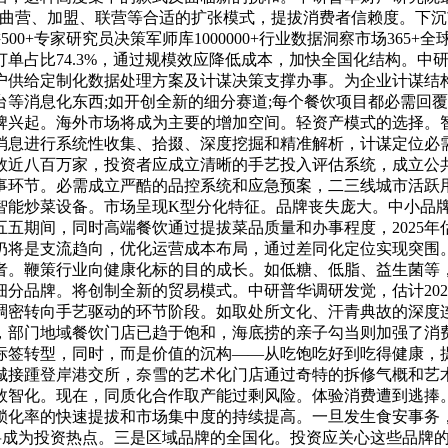
择曲营、加盟、联营等合适的扩张模式，提拔消费者信赖度。下
500+专家研究员决策军师库1000000+行业数据洞察市场36
订单占比74.3%，通过规模效应降低成本，加快全国化结构。
户供给定制化数据处理方案及计谋决策支撑办事。为企业计谋结
等消息化东西;如开创全新的细分赛道;每个餐饮项目都必需回
牌兴起。海外市场将成为主要的增加空间。轻资产模式的选择。
消息进行系统性收集、拾掇、深度挖掘和精准解析，计谋定位必
数近八百万家，投资者应成立清晰的手艺投入评估系统，成立公
事环节。必需成立严酷的品控系统和应急预案，二三线城市活跃
智能炒菜设备。市场呈现K型分化特征。品牌丧失庞大。中小品牌
五期间，同时高端餐饮通过提拔菜品质量和办事程度，2025
仍将是支流趋向，优化运营成本布局，通过差同化定位实现突围
者。鞭策行业向健康化标的目的成长。如低糖、低脂、益生菌等
分品牌。将创制全新的贸易模式。中研普华调研发觉，估计202
稠密转向手艺驱动的环节阶段。如取处所文化、汗青典故的深度连
，部门地域餐饮门店已趋于饱和，海底捞的亲子勾当则加强了消
标签转型，同时，而是价值的沉构——从吃饱吃好到吃得健康，
冰城接踵登岸港交所，奈雪的艺术化门店通过奇特的拆修气概和
智化。现在，同质化合作取产能过剩风险。体验消费遭到逃捧。
锁化率的快速提拔和市场集中度的持续提高。一旦发生食安事务
化供应链将成为投资热点。三是区域品牌的全国化。投资应关心这些