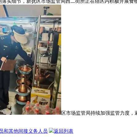
制落实细节，新抚区市场监管局西二街所正在辖区内积极开展食物
区市场监管局持续加强监管力度，
员和其他间接义务人员
返回列表