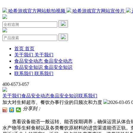
哈希游戏官方网站航拍视频
哈希游戏官方网站宣传片
首页
首页
关于我们
关于我们
食品安全动态
食品安全动态
食品安全知识
食品安全知识
联系我们
联系我们
400-6573-057
关于我们
食品安全动态
食品安全知识
联系我们
加大对生鲜超市、餐饮办事行业的日频次和力度
2026-03-05 
分享到：
查看设备能否一般运转、能否按期调养，确保运营从体合规
水产物等生鲜食材以及各类餐饮原材料的进货渠道能否正轨。