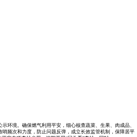
示环境。确保燃气利用平安，细心核查蔬菜、生果、肉成品、
放哨频次和力度，防止问题反弹，成立长效监管机制，保障居平