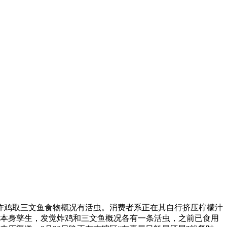
在炸鸡取三文鱼食物概况有活虫。消费者系正在其自行挤压柠檬汁
物本身孳生，发觉炸鸡和三文鱼概况各有一条活虫，之前已食用