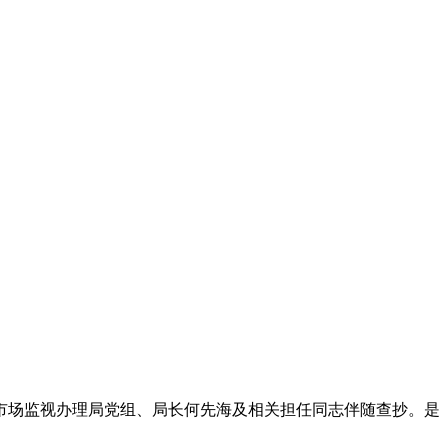
场监视办理局党组、局长何先海及相关担任同志伴随查抄。是