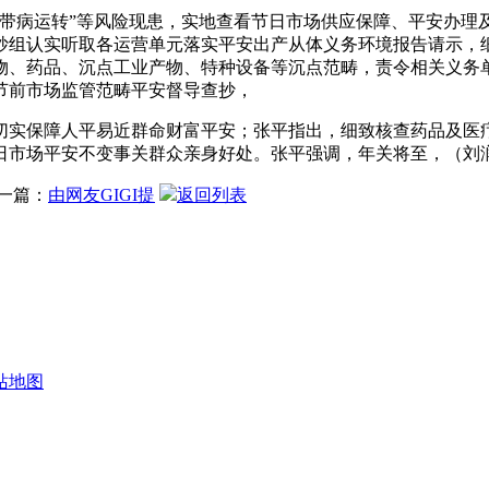
病运转”等风险现患，实地查看节日市场供应保障、平安办理及
抄组认实听取各运营单元落实平安出产从体义务环境报告请示，
物、药品、沉点工业产物、特种设备等沉点范畴，责令相关义务
节前市场监管范畴平安督导查抄，
实保障人平易近群命财富平安；张平指出，细致核查药品及医疗
日市场平安不变事关群众亲身好处。张平强调，年关将至，（刘
一篇：
由网友GIGI提
返回列表
站地图