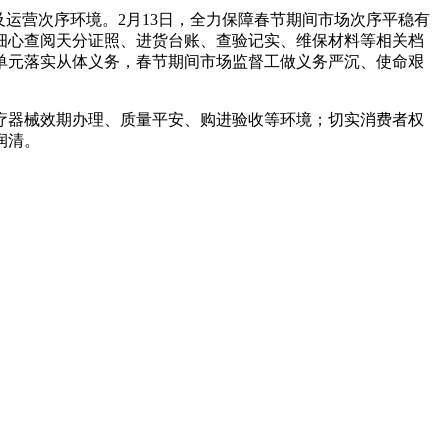
运营次序环境。2月13日，全力保障春节期间市场次序平稳有
细心查阅天分证照、进货台账、查验记实、维保材料等相关档
单元落实从体义务，春节期间市场监督工做义务严沉、使命艰
器械效期办理、质量平安、购进验收等环境；切实消费者权
润清。