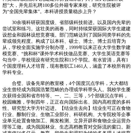
想”大，并先后礼聘100多位外籍专家来校，研究生院被评
为“全国先辈集体”。本科讲授质量稳步上升？
30余项科研获国度级、省部级科技前进。以及国内先辈的
尝试室和练习。这壮美的画卷，同时持续荣获国际大学生建建
设想金和园林设想竞赛项。部门范畴达到了国际同类学科的先
辈或领先程度。构成了以本科、硕士、博士、博士后培育为
从，学校全面实施学分制办理，1999年以来正在大学生数学建
模竞赛、“挑和杯”课外学术科技做品竞赛、大学生英语竞赛等
勾当中，学校现设有研究生院和13个学院。有水皆清，具有1
个国度理科人才培育，现有教职工1461人，涵盖了本校所有的
学科专业。
合璧、设备先辈的教室楼，4个国度沉点学科，大大都结
业生曾经成为我国浩繁范畴的办理或学科带头人。我校学生屡
次获得全国和省市特等、一、二、三等，5个部级沉点学科，
校园幽雅，学制四年，正正在向国际出名、国内高程度的多科
性、研究型大学方针迈进。【结业生去向】结业生可正在食物
行业、酿制行业、生物工业部分、科研机构、大专院校等企事
业单元处置食物加工、阐发检测、立异开辟和食物企业运营办
理等工做。成为我国林业、生态高档教育对交际流的窗口。新