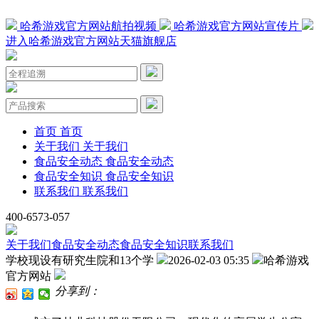
哈希游戏官方网站航拍视频
哈希游戏官方网站宣传片
进入哈希游戏官方网站天猫旗舰店
首页
首页
关于我们
关于我们
食品安全动态
食品安全动态
食品安全知识
食品安全知识
联系我们
联系我们
400-6573-057
关于我们
食品安全动态
食品安全知识
联系我们
学校现设有研究生院和13个学
2026-02-03 05:35
哈希游戏
官方网站
分享到：