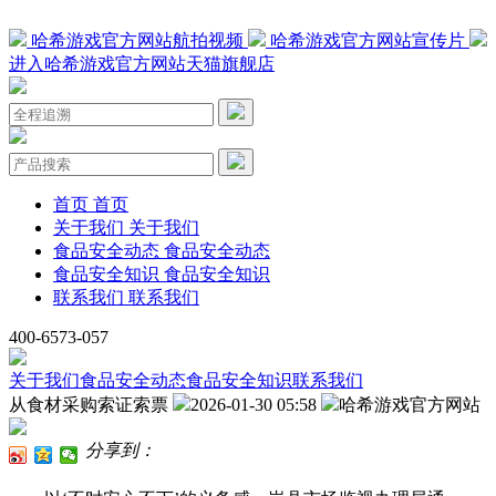
哈希游戏官方网站航拍视频
哈希游戏官方网站宣传片
进入哈希游戏官方网站天猫旗舰店
首页
首页
关于我们
关于我们
食品安全动态
食品安全动态
食品安全知识
食品安全知识
联系我们
联系我们
400-6573-057
关于我们
食品安全动态
食品安全知识
联系我们
从食材采购索证索票
2026-01-30 05:58
哈希游戏官方网站
分享到：