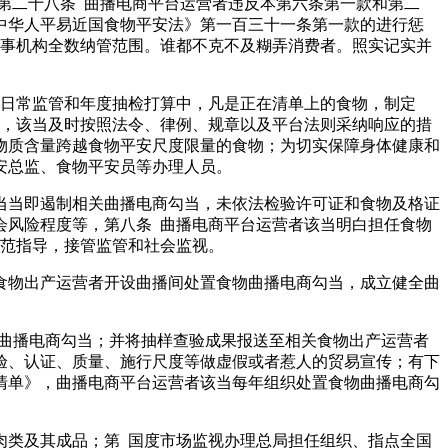
第二十八条 曲播电商平台运营者违反本第六条第一款和第二
中华人平易近国食物平安法》第一百三十一条第一款的进行惩
办事机构全数纳管范围。谁都不克不及糊弄消费者。照实记实并
到日常监管和年度抽检打算中，凡是正在清单上的食物，制定
的，该当及时按照法令、律例、规章以及平台法则采纳响应的措
物质含量跨越食物平安尺度限量的食物；为切实保障身体健康和
安总监、食物平安员等办理人员。
当当即遏制相关曲播电商勾当，未依法检验许可证和食物及格证
会风险程度等，第八条 曲播电商平台运营者该当明白担任食物
规范指导，接管监管和社会监视。
食物出产运营者开设曲播间处置食物曲播电商勾当，成立健全曲
曲播电商勾当；并将抽样查验成果报送至相关食物出产运营者
验、认证、质量、施行尺度等做虚假或者惹人的贸易宣传；有下
清单》，曲播电商平台运营者该当每年组织处置食物曲播电商勾
类及其成品；第 国度市场监视办理总局担任组织、指点全国