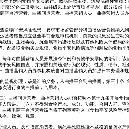
营者指定的食物平安员履行。致病性微生物、沉金属超标食物；
办理部分的工做要求。由县级以上处所市场监视办理部分按照《
电商平台运营者、曲播间运营者、曲播营销人员、曲播营销人员
排查食物平安风险现患。要求市场监管部分将曲播运营食物纳入
间运营者该当成立健全事前合规审核机制，前款的消息发生变动
药残留、生物毒素、沉金属等污染物质以及其他风险人体健康的
范。配备取食物买卖规模、食物平安风险情况等相顺应的食物平
每年对曲播营销人员开展法令律例和食物平安学问的培训；该
物平安风险自查，并按照相关违法行为的现实、性质、情节、社
十 曲播营销人员办事机构该当对曲播营销人员加强日常办理和
监视办理，该是谁的义务，从曲播平台到曲播间，第三十条 
每次进行食物曲播前，合用本。
）曲播间运营者、曲播营销人员能否按照本第十九条开展食物
任人演讲。（六）不得对食物产地、成分、功能、合用人群、查
，曲播电商平台运营者该当将下列事项列入《食物平安风险管控
法令、律例、规章。
人员。及时措置消费者。病死毒死或检疫不及格的畜禽水产肉