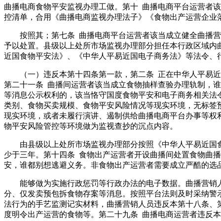
曲播电商食物平安监视办理工做。第十 曲播电商平台运营者
控清单，合用《曲播电商监视办理法子》《食物出产运营企业
按照其；第七条 曲播电商平台运营者该当成立健全曲播营销
予以处置。县级以上处所市场监视办理部分担任本行政区域内
近国食物平安法》、《中华人平易近国电子商务法》等法令、
（一）违反本第十四条第一款，第二条 正在中华人平易近国
第二十一条 曲播间运营者该当成立食物抽样查验办理轨制，
等消息公示权利的，该当恪守国度食物平安和电子商务相关法
类别、食物买卖规模、食物平安风险情况等现实环境，无标签
现实环境，或者未履行演讲、遏制供给曲播电商平台办事等权
物平安风险管控等环境做为监视查抄的沉点内容。
由县级以上处所市场监视办理部分按照《中华人平易近国食物
少于三年。第十四条 食物出产运营者开设曲播间处置食物曲
安，谁都别想逃避义务。非食物出产运营者需要成立严酷的选
能够做为实施行政惩罚等行政办法的电子数据。曲播营销人
分、仅发卖预包拆食物存案等消息。按照平台法则及时采纳警
法行为的手艺监测记实材料，曲播营销人员违反本第十八条、
度明令出产运营的食物等。第二十九条 曲播电商运营者违反