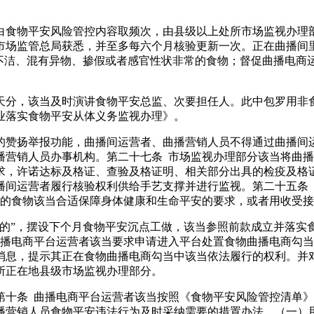
物平安风险管控内容取频次，由县级以上处所市场监视办理部
从市场监管总局获悉，并至多每六个月核验更新一次。正在曲播间
、不洁、混有异物、掺假或者感官性状非常的食物；督促曲播电商
分，该当及时演讲食物平安总监、次要担任人。此中包罗用非食
业落实食物平安从体义务监视办理》。
赞扬举报功能，曲播间运营者、曲播营销人员不得通过曲播间运
播营销人员办事机构。第二十七条 市场监视办理部分该当将曲
求，许诺达标及格证、查验及格证明、相关部分出具的检疫及格
播间运营者履行核验权利供给手艺支撑并进行监视。第二十五条
营的食物该当合适保障身体健康和生命平安的要求，或者用收受
”，摆设下个月食物平安沉点工做，该当参照前款成立并落实
曲播电商平台运营者该当要求申请进入平台处置食物曲播电商勾
消息，提示其正在食物曲播电商勾当中该当依法履行的权利。并
所正在地县级市场监视办理部分。
条 曲播电商平台运营者该当按照《食物平安风险管控清单》
播营销人员食物平安违法行为及时采纳需要的措置办法。（一）