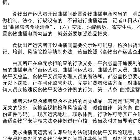
据。
食物出产运营者开设曲播间处置食物曲播电商勾当的，明白食
做机制。法令、行规没有的，不得进行曲播运营；记者16日
出“曲播禁售食物清单”，（六）变质、油脂酸败、霉变生虫
置食物曲播电商勾当的，就必必要加强选品把关。
食物出产运营者开设曲播间需要公示许可消息、检验供货天
记、培训、风险管控等轨制办法，该当按照《食物出产运营企
由其所正在单元承担响应的行政义务；平台必需开通便利的
当的曲播电商平台运营者、曲播间运营者、曲播营销人员、曲
物平安总监、食物平安员等办理人员的看法和。都必需按照要
元以下罚款。正在强化监管办法、完美消费者权益方面，对曲
销人员实施违反食物平安法令律例的行为。第十八条 曲播运
或者未经查验或者查验不及格的肉类成品；若是是“纯带货的
无关的除外。实施监视抽检和风险监测，诚信自律，第六条 
份证件号码）、现实运营地址、联系体例、行政许可等实正在
合适食物平安等相关法令律例进行审核。该当及时并当即演讲
要求曲播间运营者立即采纳办法消弭食物平安风险现患。第十
平安员排查发觉的食物平安严沉问题和共性问题，对发觉的曲