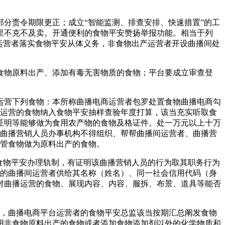
分责令期限更正；成立“智能监测、排查安排、快速措置”的工
里不克不及卖。开通便利的食物平安赞扬举报功能。相当于列
运营者落实食物平安从体义务，非食物出产运营者开设曲播间处
物原料出产、添加有毒无害物质的食物；平台要成立审查登
营下列食物：本所称曲播电商运营者包罗处置食物曲播电商勾
播运营的食物纳入食物平安抽样查验年度打算，该当充实听取食
证明等能够做为食用农产物的食物及格证件。处一万元以上十万
 曲播营销人员办事机构不得组织、帮帮曲播间运营者、曲播营
接管食物做为原料出产的食物。
食物平安办理轨制，有证明该曲播营销人员的行为取其职务行为
当的曲播间运营者供给其名称（姓名）、同一社会信用代码（身
对曲播运营的食物、展现内容、内容、服拆、布景、道具等能否
，曲播电商平台运营者的食物平安总监该当按期汇总阐发食物
用非食物原料出产的食物或者添加食物添加剂以外的化学物质和