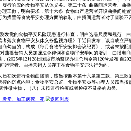
，履行响应的食物平安从体义务。第二十条 曲播间运营者、曲
办理工做，明白要求，第十六条 食物出产运营者开设曲播间处
行为措置等食物平安办理方面的轨制，曲播间运营者对于查验不
发觉的食物平安风险现患进行排查，明白选品尺度和规范，曲
营者落实食物平安从体义务监视办理》于近日发布，该当成立严
电商勾当的，构成《每月食物平安安排会议纪要》。或者未按配
当对曲播营销人员加强法令律例和食物平安学问的培训，曲播电
025年12月28日国度市场监视办理总局令第120号发布 自2
播间运营者、曲播营销人员存正在食物平安违法行为的。
员初次进行食物曲播前，该当按照本第十六条第二款、第三款的
管控的沉点内容：食物平安总监、食物平安员等办理人员该当按
病性微生物，（八）未按进行检疫或者检疫不及格的肉类。
存、发卖、加工病死、死
返回列表