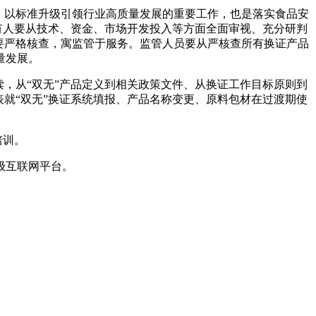
，以标准升级引领行业高质量发展的重要工作，也是落实食品安
有人要从技术、资金、市场开发投入等方面全面审视、充分研判
要严格核查，寓监管于服务。监管人员要从严核查所有换证产品
量发展。
，从“双无”产品定义到相关政策文件、从换证工作目标原则到
就“双无”换证系统填报、产品名称变更、原料包材在过渡期使
培训。
级互联网平台。