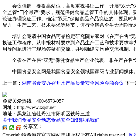
会议强调，要提高站位，高度重视换证工作。开展“双无”保
全监管“四个最严”要求，规范保健食品监管工作的具体体现。
论证办理换证工作。确定“双无”保健食品产品换证的，要及
配方、生产工艺、技术要求等环节，进行全链条全生命周期无
培训会邀请中国食品药品检定研究院专家对《在产在售“无有
换证工作程序、从申报材料要求到产品生产工艺和技术要求等方
用等问题进行了现场答疑和交流，并明确建立沟通交流机制、
全省在产在售“双无”保健食品生产企业代表、非在产在售“双
中国食品安全网是我国食品安全领域国家级专业新闻媒体。
上一篇：
湖南省食安办召开水产品质量安全风险会商会议
下一
免费关爱热线：400-6573-057
网址：http://www.xsjsf.net
地址：黑龙江省牡丹江市阳明区铁岭三道
关于我们
食品安全动态
食品安全知识
联系我们
分享至：
Copyright哈希游戏官方网站集团版权所有All rights reserved.
网