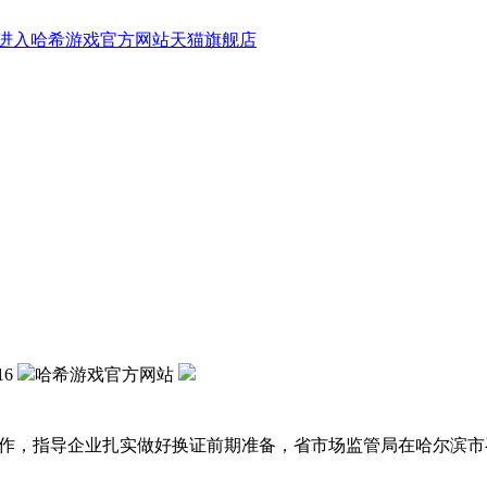
进入哈希游戏官方网站天猫旗舰店
16
哈希游戏官方网站
作，指导企业扎实做好换证前期准备，省市场监管局在哈尔滨市